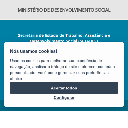
MINISTÉRIO DE DESENVOLVIMENTO SOCIAL
Secretaria de Estado de Trabalho, Assistência e
Desenvolvimento Social (SETADES)
Rua Dr. João Carlos Souza, nº 107, Ed. Green
Tower - Barro Vermelho
Usamos cookies para melhorar sua experiência de
CEP: 29057-530 - Vitória / ES
navegação, analisar o tráfego do site e oferecer conteúdo
Tel.: 3636-6823
personalizado. Você pode gerenciar suas preferências
abaixo.
SETADES
Aceitar todos
Configurar
2025 – 2026 | Desenvolvido pelo
PRODEST
com Software Livre.