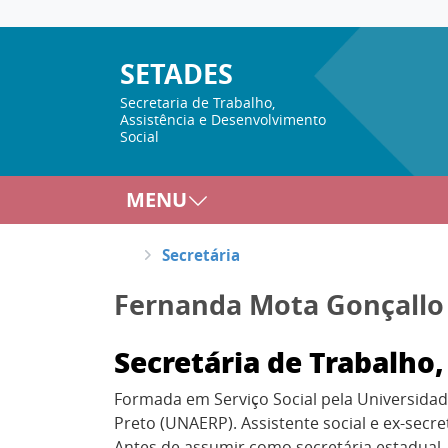
SETADES
Secretaria de Trabalho,
Assistência e Desenvolvimento
Social
MENU
Secretária
Fernanda Mota Gonçallo
Secretária de Trabalho
Formada em Serviço Social pela Universidade
Preto (UNAERP). Assistente social e ex-secr
Antes de assumir como secretária estadual,