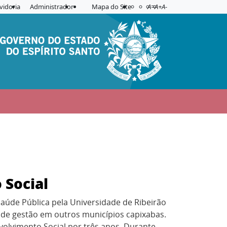
Acessibilidade
Aplicar contraste
vidoria
Administrador
Mapa do Site
A=
A+
A-
 Social
Saúde Pública pela Universidade de Ribeirão
e de gestão em outros municípios capixabas.
volvimento Social por três anos. Durante