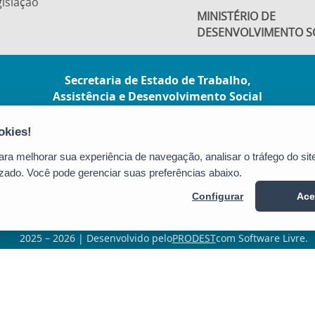
islação
MINISTÉRIO DE
DESENVOLVIMENTO S
Secretaria de Estado de Trabalho,
Assistência e Desenvolvimento Social
(SETADES)
Rua Dr. João Carlos Souza, nº 107, Ed. Green
Tower - Barro Vermelho
a melhorar sua experiência de navegação, analisar o tráfego do site
CEP: 29057-530 - Vitória / ES
zado. Você pode gerenciar suas preferências abaixo.
Tel.: 3636-6823
Configurar
Ace
2025 – 2026 | Desenvolvido pelo
PRODEST
com Software Livre.