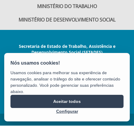
MINISTÉRIO DO TRABALHO
MINISTÉRIO DE DESENVOLVIMENTO SOCIAL
Secretaria de Estado de Trabalho, Assistência e
Desenvolvimento Social (SETADES)
Rua Dr. João Carlos Souza, nº 107, Ed. Green
Tower - Barro Vermelho
Usamos cookies para melhorar sua experiência de
CEP: 29057-530 - Vitória / ES
navegação, analisar o tráfego do site e oferecer conteúdo
Tel.: 3636-6823
personalizado. Você pode gerenciar suas preferências
abaixo.
SETADES
Aceitar todos
Configurar
2025 – 2026 | Desenvolvido pelo
PRODEST
com Software Livre.