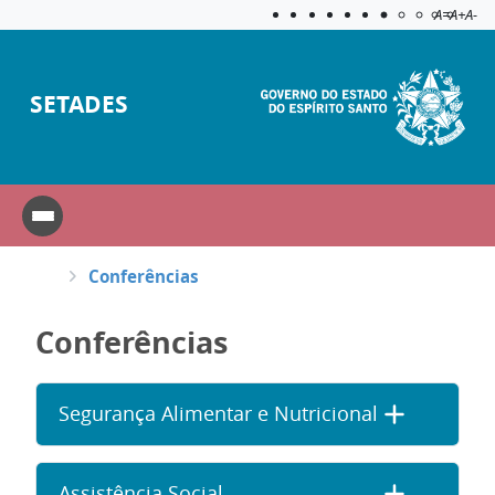
Acessibilida
Aplicar c
A=
A+
A-
SETADES
Conferências
Conferências
Segurança Alimentar e Nutricional
Assistência Social