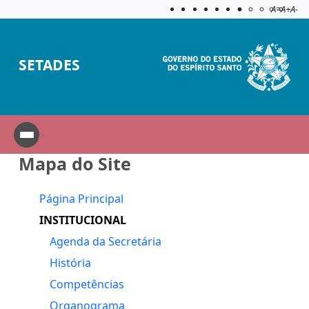
Acessibilida
Aplicar c
A=
A+
A-
SETADES
Mapa do Site
Página Principal
INSTITUCIONAL
Agenda da Secretária
História
Competências
Organograma