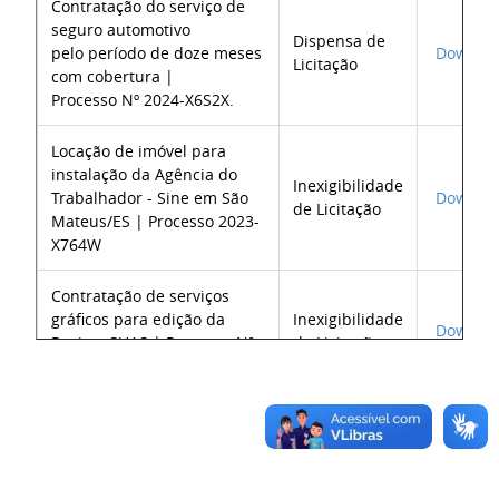
Contratação do serviço de
seguro automotivo
Dispensa de
pelo período de doze meses
Downlo
Licitação
com cobertura |
Processo Nº 2024-X6S2X.
Locação de imóvel para
instalação da Agência do
Inexigibilidade
Trabalhador - Sine em São
Downlo
de Licitação
Mateus/ES | Processo
2023-
X764W
Contratação de serviços
gráficos para edição da
Inexigibilidade
Downlo
Revista SUAS |
Processo Nº
de Licitação
2024-VJLXF
Aquisição de coffee break
para fornecimento de
Inexigibilidade
Downlo
alimentação na 138ª
de Licitação
Reunião Anual do FONSET