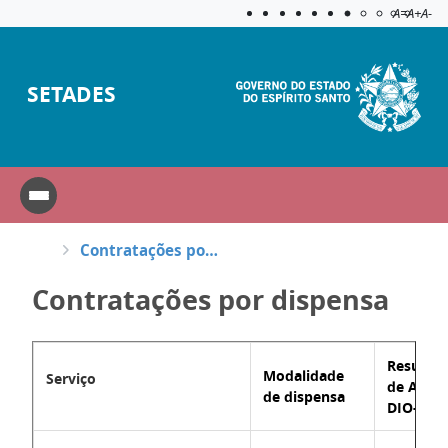
Acessibilida
Aplicar c
A=
A+
A-
SETADES
Contratações por dispensa
Contratações por dispensa
Resumo
Modalidade
Serviço
de Aviso
de dispensa
DIO-ES