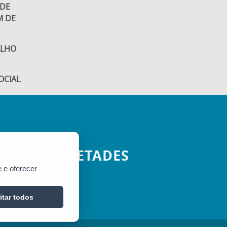
 DE
M DE
ALHO
OCIAL
SETADES
 e oferecer
itar todos