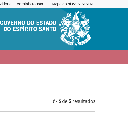
Acessibilidade
Aplicar contraste
vidoria
Administrador
Mapa do Site
A=
A+
A-
1
-
5
de
5
resultados