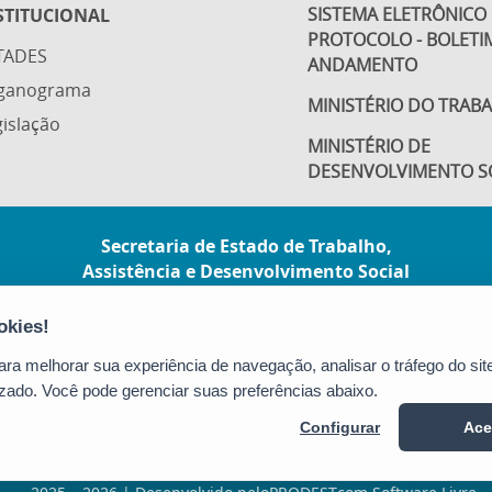
SISTEMA ELETRÔNICO
STITUCIONAL
PROTOCOLO - BOLETI
TADES
ANDAMENTO
ganograma
MINISTÉRIO DO TRAB
islação
MINISTÉRIO DE
DESENVOLVIMENTO S
Secretaria de Estado de Trabalho,
Assistência e Desenvolvimento Social
(SETADES)
Rua Dr. João Carlos Souza, nº 107, Ed. Green
Tower - Barro Vermelho
a melhorar sua experiência de navegação, analisar o tráfego do site
CEP: 29057-530 - Vitória / ES
zado. Você pode gerenciar suas preferências abaixo.
Tel.: 3636-6823
Configurar
Ace