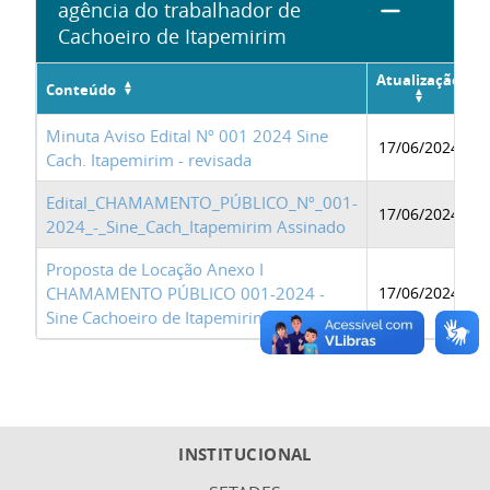
agência do trabalhador de
Cachoeiro de Itapemirim
Atualização
Conteúdo
Minuta Aviso Edital Nº 001 2024 Sine
17/06/2024
Cach. Itapemirim - revisada
Edital_CHAMAMENTO_PÚBLICO_Nº_001-
17/06/2024
2024_-_Sine_Cach_Itapemirim Assinado
Proposta de Locação Anexo I
CHAMAMENTO PÚBLICO 001-2024 -
17/06/2024
Sine Cachoeiro de Itapemirim - ES
INSTITUCIONAL