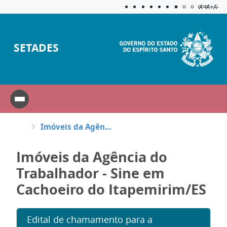
Acessibilida
Aplicar c
A=
A+
A-
SETADES
Imóveis da Agência do Trabalhador - Sine em Cachoeiro do Itapemirim/ES
Imóveis da Agência do
Trabalhador - Sine em
Cachoeiro do Itapemirim/ES
Edital de chamamento para a